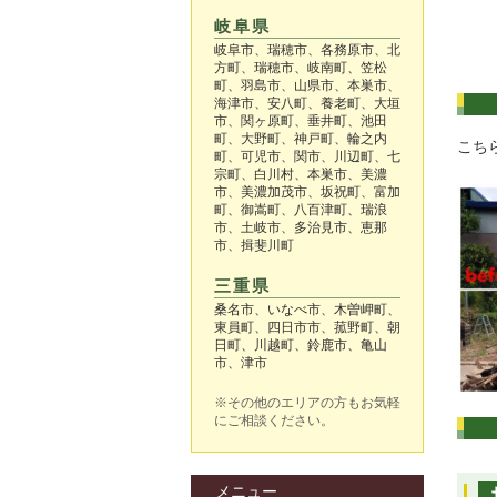
岐阜県
岐阜市、瑞穂市、各務原市、北
方町、瑞穂市、岐南町、笠松
町、羽島市、山県市、本巣市、
海津市、安八町、養老町、大垣
市、関ヶ原町、垂井町、池田
町、大野町、神戸町、輪之内
こち
町、可児市、関市、川辺町、七
宗町、白川村、本巣市、美濃
市、美濃加茂市、坂祝町、富加
町、御嵩町、八百津町、瑞浪
市、土岐市、多治見市、恵那
市、揖斐川町
三重県
桑名市、いなべ市、木曽岬町、
東員町、四日市市、菰野町、朝
日町、川越町、鈴鹿市、亀山
市、津市
※その他のエリアの方もお気軽
にご相談ください。
メニュー