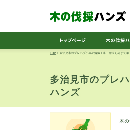
TOP
>
多治見市のプレハブ小屋の解体工事 撤去処分まで承
多治見市のプレ
ハンズ
木の