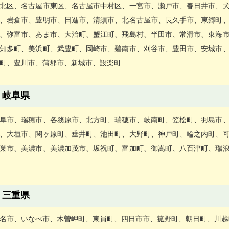
北区、名古屋市東区、名古屋市中村区、一宮市、瀬戸市、春日井市、
、岩倉市、豊明市、日進市、清須市、北名古屋市、長久手市、東郷町
、弥富市、あま市、大治町、蟹江町、飛島村、半田市、常滑市、東海
知多町、美浜町、武豊町、岡崎市、碧南市、刈谷市、豊田市、安城市
町、豊川市、蒲郡市、新城市、設楽町
岐阜県
阜市、瑞穂市、各務原市、北方町、瑞穂市、岐南町、笠松町、羽島市
、大垣市、関ヶ原町、垂井町、池田町、大野町、神戸町、輪之内町、
巣市、美濃市、美濃加茂市、坂祝町、富加町、御嵩町、八百津町、瑞
三重県
名市、いなべ市、木曽岬町、東員町、四日市市、菰野町、朝日町、川越