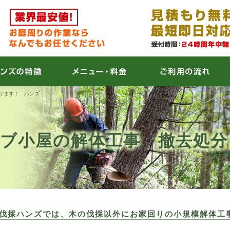
ります！ ハンズ
ハブ小屋の解体工事 撤去処
伐採ハンズでは、
木の伐採以外にお家回りの小規模解体工