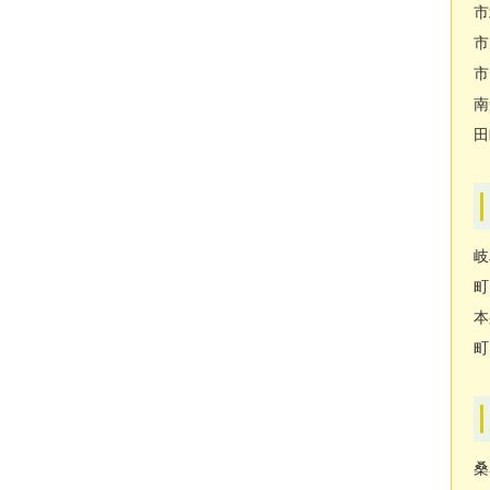
市
市
市
南
田
岐
町
本
町
桑