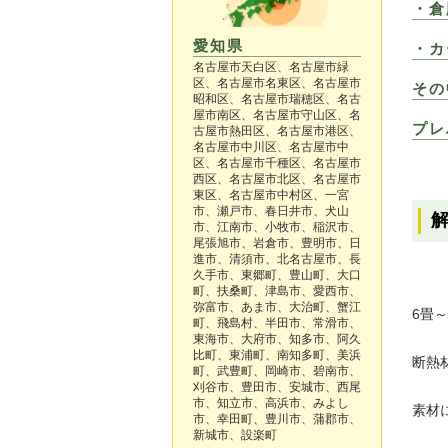
・倉
愛知県
・カ
名古屋市天白区、名古屋市緑
区、名古屋市名東区、名古屋市
その
昭和区、名古屋市瑞穂区、名古
屋市南区、名古屋市守山区、名
プレ
古屋市熱田区、名古屋市港区、
名古屋市中川区、名古屋市中
区、名古屋市千種区、名古屋市
西区、名古屋市北区、名古屋市
東区、名古屋市中村区、一宮
市、瀬戸市、春日井市、犬山
市、江南市、小牧市、稲沢市、
尾張旭市、岩倉市、豊明市、日
進市、清須市、北名古屋市、長
久手市、東郷町、豊山町、大口
町、扶桑町、津島市、愛西市、
弥富市、あま市、大治町、蟹江
6畳
町、飛島村、半田市、常滑市、
東海市、大府市、知多市、阿久
比町、東浦町、南知多町、美浜
断熱
町、武豊町、岡崎市、碧南市、
刈谷市、豊田市、安城市、西尾
市、知立市、高浜市、みよし
素材
市、幸田町、豊川市、蒲郡市、
新城市、設楽町