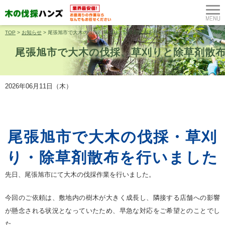
TOP
>
お知らせ
>
尾張旭市で大木の伐採、草刈りと除草剤散布を行いました。
尾張旭市で大木の伐採、草刈りと除草剤散
2026年06月11日（木）
尾張旭市で大木の伐採・草刈
り・除草剤散布を行いました
先日、尾張旭市にて大木の伐採作業を行いました。
今回のご依頼は、敷地内の樹木が大きく成長し、隣接する店舗への影響
が懸念される状況となっていたため、早急な対応をご希望とのことでし
た。