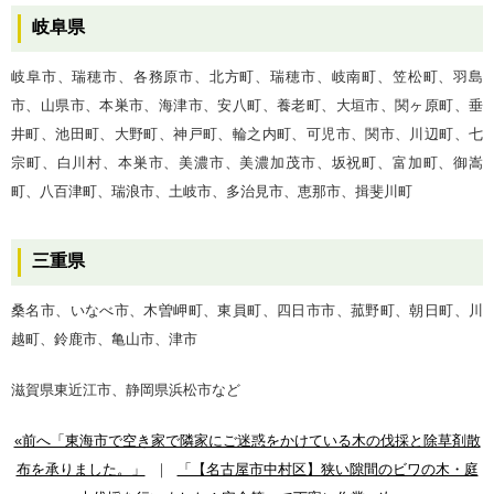
岐阜県
岐阜市、瑞穂市、各務原市、北方町、瑞穂市、岐南町、笠松町、羽島
市、山県市、本巣市、海津市、安八町、養老町、大垣市、関ヶ原町、垂
井町、池田町、大野町、神戸町、輪之内町、可児市、関市、川辺町、七
宗町、白川村、本巣市、美濃市、美濃加茂市、坂祝町、富加町、御嵩
町、八百津町、瑞浪市、土岐市、多治見市、恵那市、揖斐川町
三重県
桑名市、いなべ市、木曽岬町、東員町、四日市市、菰野町、朝日町、川
越町、鈴鹿市、亀山市、津市
滋賀県東近江市、静岡県浜松市など
«前へ「東海市で空き家で隣家にご迷惑をかけている木の伐採と除草剤散
布を承りました。」
｜
「【名古屋市中村区】狭い隙間のビワの木・庭