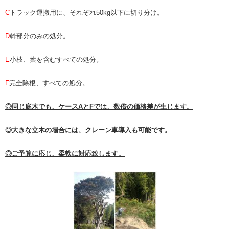
C
トラック運搬用に、それぞれ50kg以下に切り分け。
D
幹部分のみの処分。
E
小枝、葉を含むすべての処分。
F
完全除根、すべての処分。
◎同じ庭木でも、ケースAとFでは、数倍の価格差が生じます。
◎大きな立木の場合には、クレーン車導入も可能です。
◎ご予算に応じ、柔軟に対応致します。