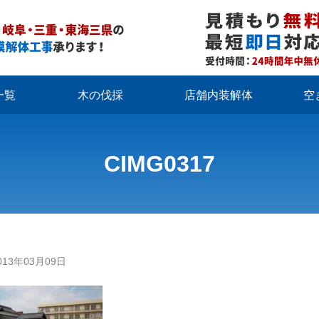
一覧
木の伐採
店舗内装解体
空
CIMG0317
013年03月09日