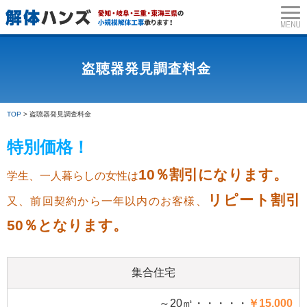
トップページ
サービス一覧
木の伐
盗聴器発見調査料金
TOP
>
盗聴器発見調査料金
特別価格！
10％割引になります。
学生、一人暮らしの女性は
リピート割引
又、前回契約から一年以内のお客様、
50％となります。
集合住宅
～20㎡・・・・・
￥15,000