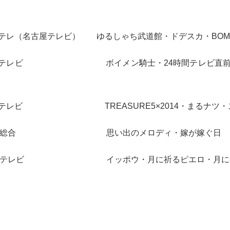
テレ（名古屋テレビ） ゆるしゃち武道館・ドデスカ・BOMB
テレビ ボイメン騎士・24時間テレビ直前スペシャル
テレビ TREASURE5×2014・まるナツ・
HK総合 思い出のメロディ・嫁が嫁ぐ日
BCテレビ イッポウ・月に祈るピエロ・月に行