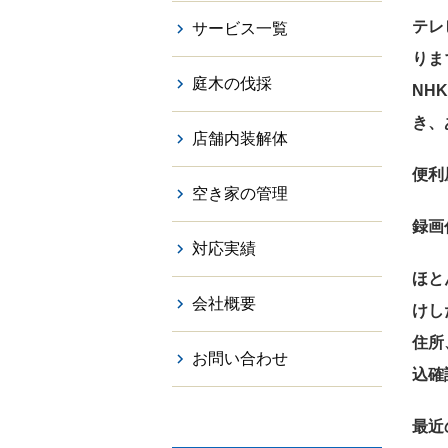
テレ
サービス一覧
りま
庭木の伐採
NH
き、
店舗内装解体
便利
空き家の管理
録画
対応実績
ほと
会社概要
けし
住所
お問い合わせ
込確
最近