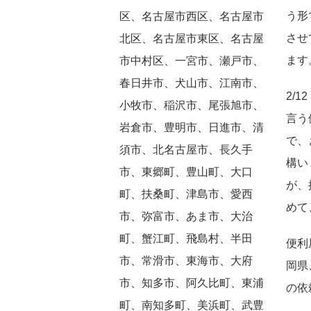
う形
区、名古屋市西区、名古屋市
させ
北区、名古屋市東区、名古屋
ます
市中村区、一宮市、瀬戸市、
春日井市、犬山市、江南市、
2/
小牧市、稲沢市、尾張旭市、
言う
岩倉市、豊明市、日進市、清
で、
須市、北名古屋市、長久手
構い
市、東郷町、豊山町、大口
が、
町、扶桑町、津島市、愛西
めて
市、弥富市、あま市、大治
町、蟹江町、飛島村、半田
便利
市、常滑市、東海市、大府
岡県
市、知多市、阿久比町、東浦
の依
町、南知多町、美浜町、武豊