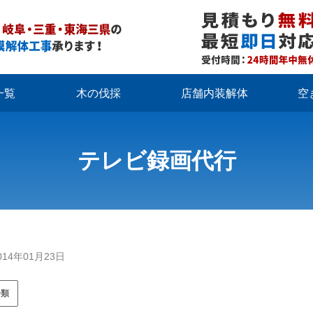
一覧
木の伐採
店舗内装解体
空
テレビ録画代行
014年01月23日
分類