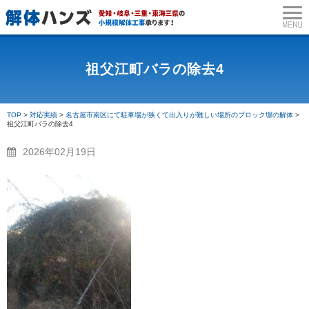
トップページ
サービス一覧
木の伐
祖父江町バラの除去4
TOP
>
対応実績
>
名古屋市南区にて駐車場が狭くて出入りが難しい場所のブロック塀の解体
>
祖父江町バラの除去4
2026年02月19日