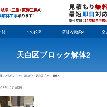
一覧
木の伐採
店舗内装解体
空
天白区ブロック解体2
難しい場所のブロック塀の解体
>
天白区ブロック解体2
025年12月05日