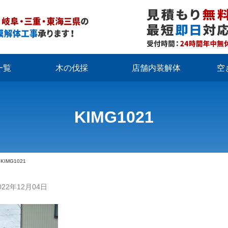
一覧
木の伐採
店舗内装解体
空
KIMG1021
>
KIMG1021
022年12月04日